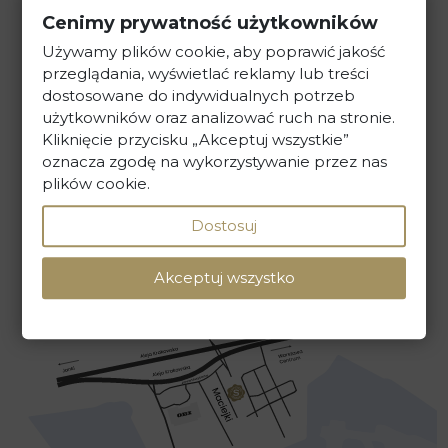
Kancelaria Prawna Skarbiec
Cenimy prywatność użytkowników
ul. Maciejki 13, 02-181 Warszawa
Używamy plików cookie, aby poprawić jakość
przeglądania, wyświetlać reklamy lub treści
dostosowane do indywidualnych potrzeb
tel. +48 22 586 40 00
użytkowników oraz analizować ruch na stronie.
Kliknięcie przycisku „Akceptuj wszystkie”
sekretariat@kancelaria-skarbiec.pl
oznacza zgodę na wykorzystywanie przez nas
plików cookie.
Dostosuj
NAPISZ DO NAS
Akceptuj wszystko