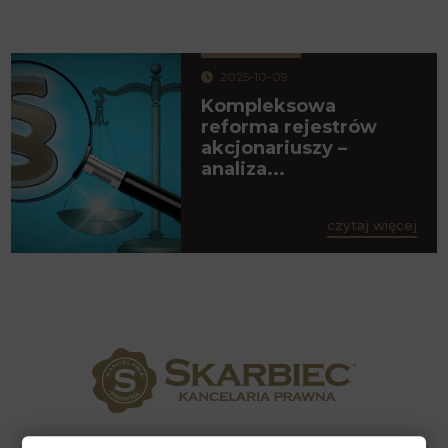
2025-10-09
Kompleksowa
reforma rejestrów
akcjonariuszy –
analiza...
czytaj więcej