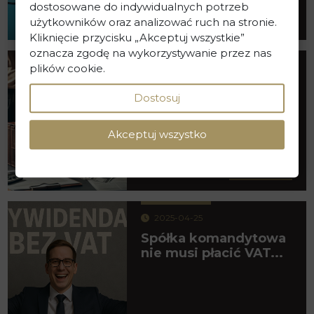
dostosowane do indywidualnych potrzeb
czytaj więcej
użytkowników oraz analizować ruch na stronie.
Kliknięcie przycisku „Akceptuj wszystkie”
oznacza zgodę na wykorzystywanie przez nas
plików cookie.
2025-08-06
Umorzenie udziałów
Dostosuj
jednego wspólnika,
czy drugi...
Akceptuj wszystko
czytaj więcej
2025-04-25
Spółka komandytowa
nie musi płacić VAT...