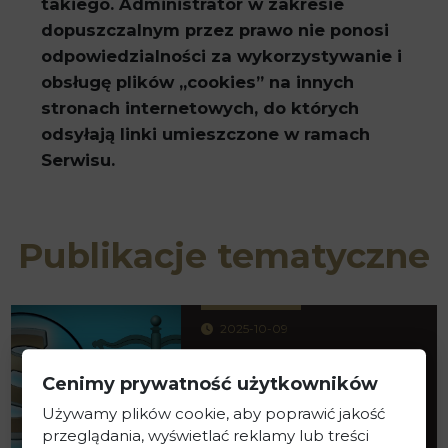
takiego. Administrator w zakresie
dopuszczalnym przez prawo nie ponosi
odpowiedzialności za wykorzystywanie i
obsługę plików „cookies” na innych
stronach internetowych, do których
odsyłają linki umieszczone w ramach
Serwisu.
Publikacje tematyczne
2025-10-09
Kompleksowa
reforma rejestrów
Cenimy prywatność użytkowników
akcjonariuszy –
Używamy plików cookie, aby poprawić jakość
analiza...
przeglądania, wyświetlać reklamy lub treści