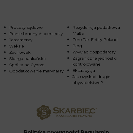
Procesy sądowe
Rezydencja podatkowa
Malta
Pranie brudnych pieniędzy
Zero Tax Entity Poland
Testamenty
Blog
Weksle
Wywiad gospodarczy
Zachowek
Zagraniczne jednostki
Skarga pauliańska
kontrolowane
Spółka na Cyprze
Ekstradycja
Opodatkowanie marynarzy
Jak uzyskać drugie
obywatelstwo?
Polityka prywatności
Regulamin