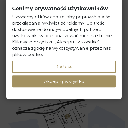
Kancelaria Prawna Skarbiec
Cenimy prywatność użytkowników
ul. Maciejki 13, 02-181 Warszawa
Używamy plików cookie, aby poprawić jakość
przeglądania, wyświetlać reklamy lub treści
dostosowane do indywidualnych potrzeb
tel. +48 22 586 40 00
użytkowników oraz analizować ruch na stronie.
Kliknięcie przycisku „Akceptuj wszystkie”
sekretariat@kancelaria-skarbiec.pl
oznacza zgodę na wykorzystywanie przez nas
plików cookie.
Dostosuj
NAPISZ DO NAS
Akceptuj wszystko