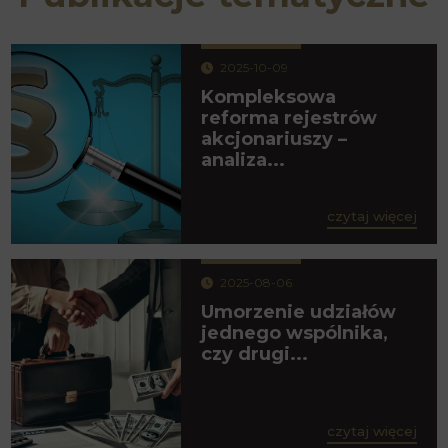
2025-10-09
Kompleksowa
reforma rejestrów
akcjonariuszy –
analiza...
czytaj więcej
2025-08-06
Umorzenie udziałów
jednego wspólnika,
czy drugi...
czytaj więcej