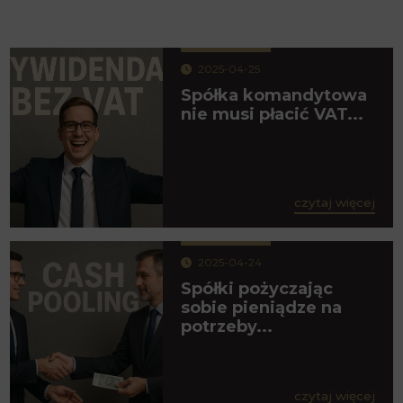
2025-04-25
Spółka komandytowa
nie musi płacić VAT...
czytaj więcej
2025-04-24
Spółki pożyczając
sobie pieniądze na
potrzeby...
czytaj więcej