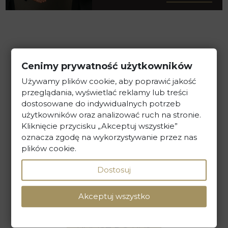
Cenimy prywatność użytkowników
Używamy plików cookie, aby poprawić jakość
przeglądania, wyświetlać reklamy lub treści
dostosowane do indywidualnych potrzeb
Kancelaria Prawna Skarbiec
użytkowników oraz analizować ruch na stronie.
Kliknięcie przycisku „Akceptuj wszystkie”
ul. Maciejki 13, 02-181 Warszawa
oznacza zgodę na wykorzystywanie przez nas
plików cookie.
tel. +48 22 586 40 00
Dostosuj
sekretariat@kancelaria-skarbiec.pl
Akceptuj wszystko
NAPISZ DO NAS