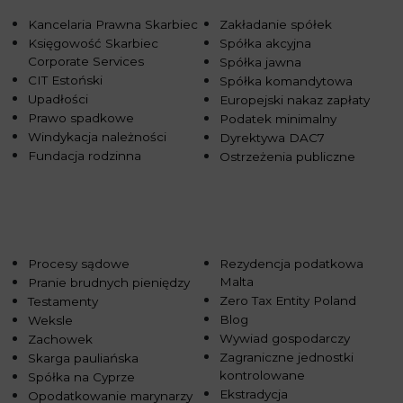
Kancelaria Prawna Skarbiec
Zakładanie spółek
Księgowość Skarbiec
Spółka akcyjna
Corporate Services
Spółka jawna
CIT Estoński
Spółka komandytowa
Upadłości
Europejski nakaz zapłaty
Prawo spadkowe
Podatek minimalny
Windykacja należności
Dyrektywa DAC7
Fundacja rodzinna
Ostrzeżenia publiczne
Procesy sądowe
Rezydencja podatkowa
Malta
Pranie brudnych pieniędzy
Zero Tax Entity Poland
Testamenty
Blog
Weksle
Wywiad gospodarczy
Zachowek
Zagraniczne jednostki
Skarga pauliańska
kontrolowane
Spółka na Cyprze
Ekstradycja
Opodatkowanie marynarzy