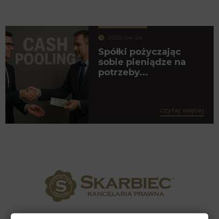
2025-04-24
Spółki pożyczając
sobie pieniądze na
potrzeby...
czytaj więcej