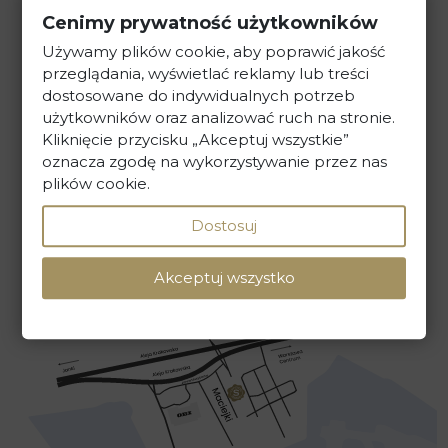
Kancelaria Prawna Skarbiec
Cenimy prywatność użytkowników
ul. Maciejki 13, 02-181 Warszawa
Używamy plików cookie, aby poprawić jakość
przeglądania, wyświetlać reklamy lub treści
dostosowane do indywidualnych potrzeb
tel. +48 22 586 40 00
użytkowników oraz analizować ruch na stronie.
Kliknięcie przycisku „Akceptuj wszystkie”
sekretariat@kancelaria-skarbiec.pl
oznacza zgodę na wykorzystywanie przez nas
plików cookie.
Dostosuj
NAPISZ DO NAS
Akceptuj wszystko